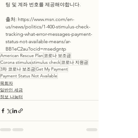
팅 및 계좌 번호를 제공해야합니다.
출처: https://www.msn.com/en-
us/news/politics/1-400-stimulus-check-
tracking-what-error-messages-payment-
status-not-available-means/ar-
BB1eC2au?ocid=msedgntp
American Rescue Plan
코로나 보조금
Corona stimulus
stimulus check
코로나 지원금
3차 코로나 보조금
Get My Payment
Payment Status Not Available
목회자
일반인 세금
정보 나눔터