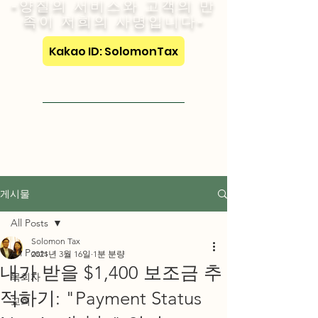
-양질의 서비스와 고객의 만
족이 저희의 사명입니다-
Kakao ID: SolomonTax
Visit English Site
게시물
All Posts
Solomon Tax
All Posts
2021년 3월 16일
1분 분량
내가 받을 $1,400 보조금 추
목회자
적하기: "Payment Status
교회