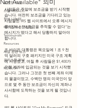
Not Available" 의미
일반인 세금
사람들은 주말에 보조금을 받기 시작했
스몰 비즈니스
습니다. 여전히 보조금을 기다리고 있는 
정보 나눔터
사람들은 IRS 웹 사이트에서 오류 메시지
를 받거나 “보조금을 추적할 수 없다"는 
미주 침례신문 칼럼
메시지가 떴다고 해서 당황하지 말아야 
Testimonials
합니다. 
Resources
조 바이든 대통령은 목요일에 1 조 9 천
세금 관련 뉴스
억 달러의 구호 패키지인 미국 구조 계획
크리스천 저널
에 서명했고, 며칠 후 사람들은 $1,400가 
은행 계좌에 입금되는 것을 보기 시작했
KCMUSA
습니다. 그러나 그것은 첫 번째 계좌 이체
의 물결이었고, 수백만 명의 미국인이 앞
으로 몇 주 동안 보조금이 자신의 계좌나 
사서함에 도착하는 것을 보게 될 것입니
다.
IRS 웹 사이트의 "Get My Payment" 도구