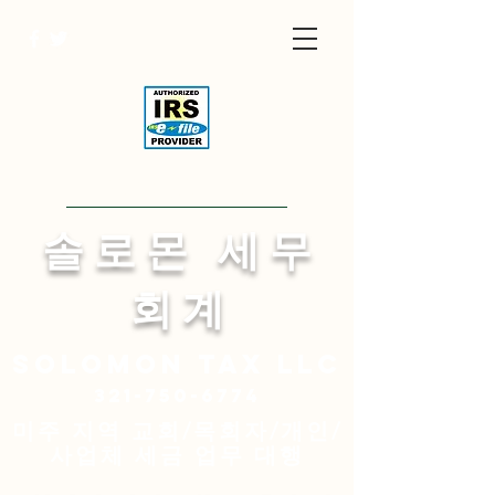
Visit English Site
​솔 로 몬 세 무
회 계
Solomon
tax LLC
321-750-6774
미주 지역 교회/목회자/개인/
사업체 세금 업무 대행