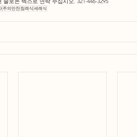
로몬 텍스로 연락 주십시오. 321-446-3295
자
주의만찬
침례식
세례식