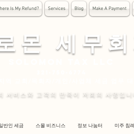
here Is My Refund?
Services
Blog
Make A Payment
 로 몬 세 무 회
Solomon
tax LLC
321-750-6774
지역 교회/목회자/개인/사업체 세금 업무 
의 서비스와 고객의 만족이 저희의 사명입니
일반인 세금
스몰 비즈니스
정보 나눔터
미주 침