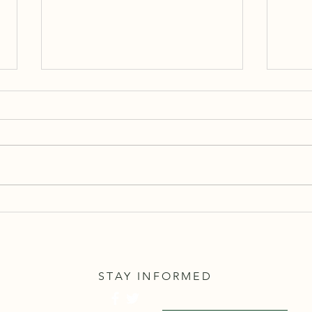
사회보장연금, 수령 시기에 따
최근 
Act)
라 최대 18만 달러 차이!
STAY INFORMED
Visit English Site