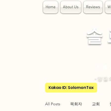
Home
About Us
Reviews
W
​솔
미주 
-양질
Kakao ID: SolomonTax
All Posts
목회자
교회