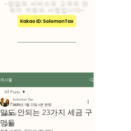
-양질의 서비스와 고객의 만
족이 저희의 사명입니다-
Kakao ID: SolomonTax
Visit English Site
게시물
All Posts
Solomon Tax
All Posts
2022년 3월 22일
6분 분량
말도 안되는 23가지 세금 구
목회자
멍들
교회