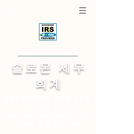
Visit English Site
​솔 로 몬 세 무
회 계
Solomon
tax LLC
321-750-6774
미주 지역 교회/목회자/개인/
사업체 세금 업무 대행