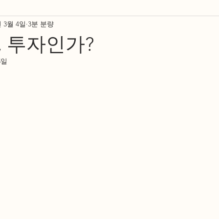
년 3월 4일
3분 분량
세금 관련 뉴스
크리스천 저널
KCMUSA
 투자인가?
5일