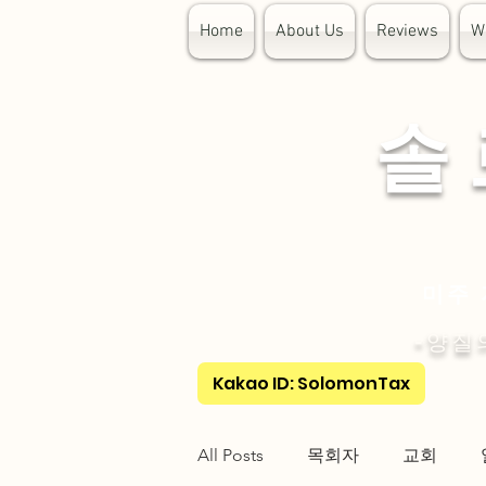
Home
About Us
Reviews
W
​솔
미주 
-양질
Kakao ID: SolomonTax
All Posts
목회자
교회