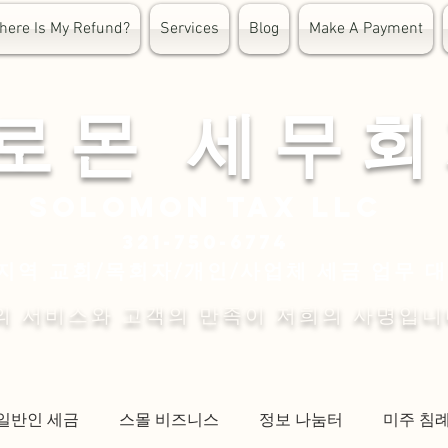
here Is My Refund?
Services
Blog
Make A Payment
 로 몬 세 무 회
Solomon
tax LLC
321-750-6774
지역 교회/목회자/개인/사업체 세금 업무 
의 서비스와 고객의 만족이 저희의 사명입니
일반인 세금
스몰 비즈니스
정보 나눔터
미주 침