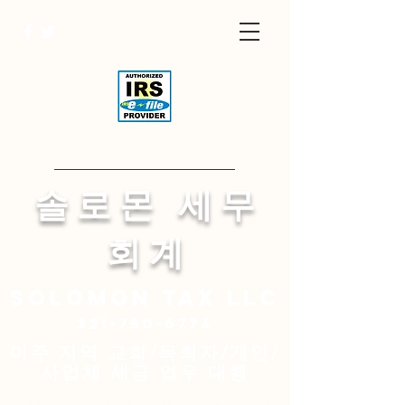
Visit English Site
​솔 로 몬 세 무
회 계
Solomon
tax LLC
321-750-6774
미주 지역 교회/목회자/개인/
사업체 세금 업무 대행