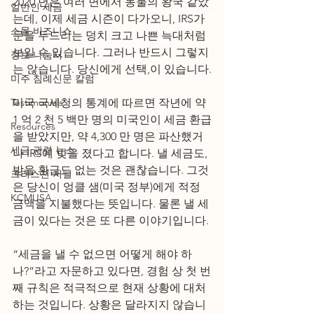
2020 년은 여러 면에서 동물의 왕국 같았
일반인 세금
는데, 이제 세금 시즌이 다가오니, IRS가 
스몰 비즈니스
문을 두드리는 덩치 크고 나쁜 늑대처럼 
보일 수 있습니다. 그러나 반드시 그렇지
정보 나눔터
는 않습니다. 당신에게 선택,이 있습니다.
미주 침례신문 칼럼
Testimonials
미국 국세청의 통계에 따르면 작년에 약 
1 억 2 천 5 백만 명의 미국인이 세금 환급
Resources
을 받았지만, 약 4,300 만 명은 파산했거
세금 관련 뉴스
나 IRS에 빚을 졌다고 합니다. 낼 세금도, 
받을 환급도 없는 것은 괜찮습니다. 그것
크리스천 저널
은 당신이 엉클 샘(미국 정부)에게 적정 
KCMUSA
금액을 지불했다는 뜻입니다. 물론 낼 세
금이 있다는 것은 또 다른 이야기입니다.
“세금을 낼 수 없으면 어떻게 해야 하
나?”라고 자문하고 있다면, 경험 상 첫 번
째 규칙은 적극적으로 현재 상황에 대처
하는 것입니다. 상황은 달라지지 않습니