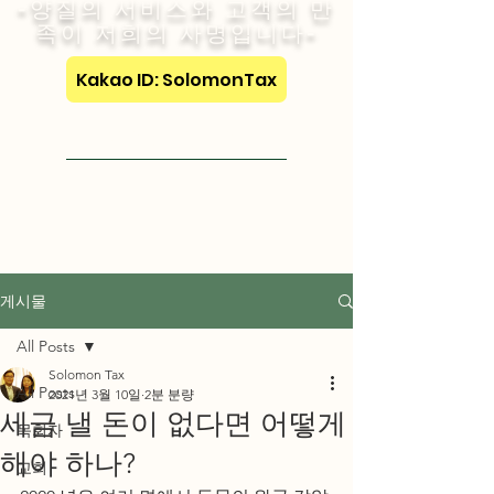
-양질의 서비스와 고객의 만
족이 저희의 사명입니다-
Kakao ID: SolomonTax
Visit English Site
게시물
All Posts
Solomon Tax
All Posts
2021년 3월 10일
2분 분량
세금 낼 돈이 없다면 어떻게
목회자
해야 하나?
교회