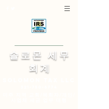
Visit English Site
​솔 로 몬 세 무
회 계
Solomon
tax LLC
321-750-6774
미주 지역 교회/목회자/개인/
사업체 세금 업무 대행