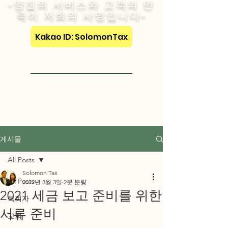
-양질의 서비스와 고객의 만
족이 저희의 사명입니다-
Kakao ID: SolomonTax
Visit English Site
게시물
All Posts
Solomon Tax
All Posts
2022년 3월 3일
2분 분량
2021 세금 보고 준비를 위한
목회자
서류 준비
교회