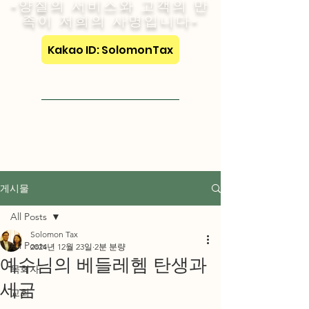
-양질의 서비스와 고객의 만
족이 저희의 사명입니다-
Kakao ID: SolomonTax
Visit English Site
게시물
All Posts
Solomon Tax
All Posts
2024년 12월 23일
2분 분량
예수님의 베들레헴 탄생과
목회자
세금
교회