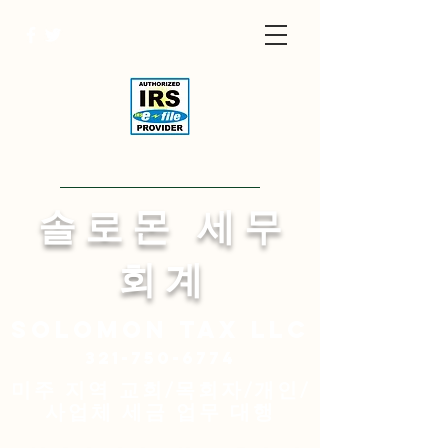
Visit English Site
​솔 로 몬 세 무
회 계
Solomon
tax LLC
321-750-6774
미주 지역 교회/목회자/개인/
사업체 세금 업무 대행