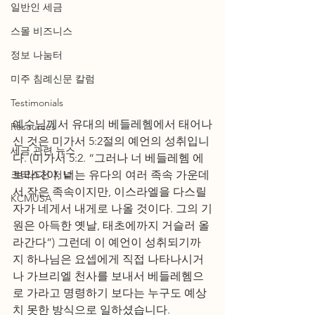
일반인 세금
스몰 비즈니스
정보 나눔터
미주 침례신문 칼럼
Testimonials
예수님께서 유대의 베들레헴에서 태어나
Resources
신 것은 미가서 5:2절의 예언의 성취입니
세금 관련 뉴스
다. (미가서 5:2. “그러나 너 베들레헴 에
브라다야, 너는 유다의 여러 족속 가운데
크리스천 저널
서 작은 족속이지만, 이스라엘을 다스릴 
KCMUSA
자가 네게서 내게로 나올 것이다. 그의 기
원은 아득한 옛날, 태초에까지 거슬러 올
라간다”) 그런데 이 예언이 성취되기까
지 하나님은 요셉에게 직접 나타나시거
나 가브리엘 천사를 보내서 베들레헴으
로 가라고 명령하기 보다는 누구도 예상
치 못한 방식으로 일하셨습니다.