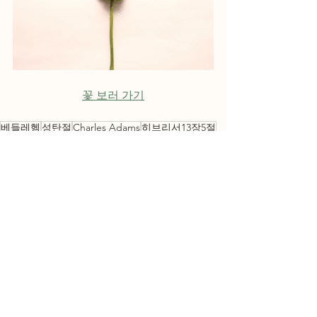
꽃 보러 가기
베들레헴
성탄절
Charles Adams
히브리서13장5절
미가서5장2절
크리스마스
목회자
교회
일반인 세금
전체 보기
최근 게시물