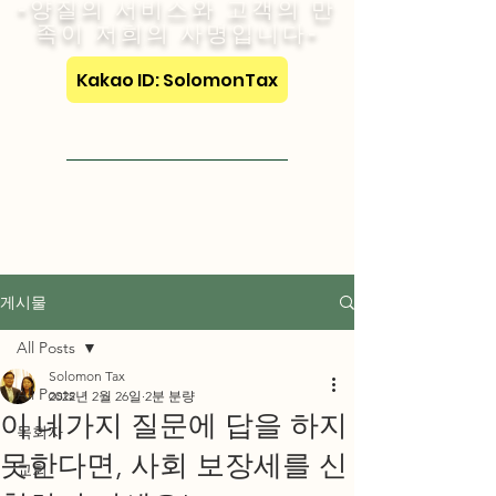
-양질의 서비스와 고객의 만
족이 저희의 사명입니다-
Kakao ID: SolomonTax
Visit English Site
게시물
All Posts
Solomon Tax
All Posts
2022년 2월 26일
2분 분량
이 네가지 질문에 답을 하지
목회자
못한다면, 사회 보장세를 신
교회