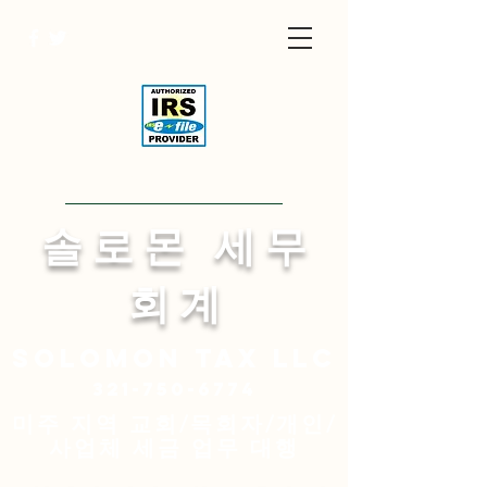
Visit English Site
​솔 로 몬 세 무
회 계
Solomon
tax LLC
321-750-6774
미주 지역 교회/목회자/개인/
사업체 세금 업무 대행