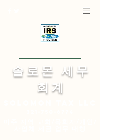
Visit English Site
​솔 로 몬 세 무
회 계
Solomon
tax LLC
321-750-6774
미주 지역 교회/목회자/개인/
사업체 세금 업무 대행