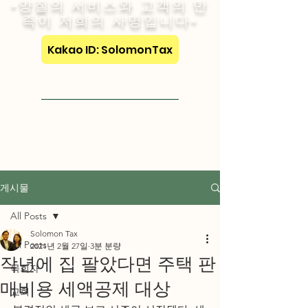
-양질의 서비스와 고객의 만
족이 저희의 사명입니다-
Kakao ID: SolomonTax
Visit English Site
게시물
All Posts
Solomon Tax
All Posts
2021년 2월 27일
3분 분량
작년에 집 팔았다면 주택 판
목회자
매비용 세액공제 대상
교회