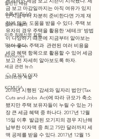
본격적인 세금 보고 시즌이 시작됐다. 세
일반인 세금
금 보고 마감일까지는 아직 여유가 있지
스몰 비즈니스
만 지금부터 차분히 준비한다면 가계 재
정에 많은  도움을 받을 수 있다. 주택 보
정보 나눔터
유자의 경우 주택을 활용한 ‘세테크’ 방법
미주 침례신문 칼럼
이 다양하기 때문에 지금부터 알아보는 
Testimonials
것이 좋다. 주택과  관련된 여러 비용을 
세금 혜택 항목으로 활용할 수 있어 세금 
Resources
보고 전 자세히 알아보도록 하자.
세금 관련 뉴스
◇ 모기지 이자			     
크리스천 저널
KCMUSA
2018년 시행된 ‘감세와 일자리 법안’(Tax 
Cuts and Jobs  Act)에 따라 규모가 축소
됐지만 주택 보유자들이 누릴 수 있는 가
장 큰 세금 혜택 중 하나다. 2017년 12월 
15일 이후  발급된 모기지의 경우 지난해 
납부한 이자액 중 최고 75만 달러까지 세
액 공제를 받을 수 있다. 2017년 12월 15