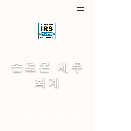
Visit English Site
​솔 로 몬 세 무
회 계
Solomon
tax LLC
321-750-6774
미주 지역 교회/목회자/개인/
사업체 세금 업무 대행