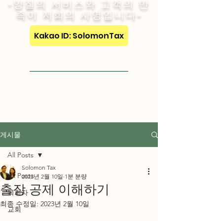
-양질의 서비스와 고객의 만
족이 저희의 사명입니다-
Kakao ID: SolomonTax
Visit English Site
게시물
All Posts
Solomon Tax
All Posts
2023년 2월 10일
1분 분량
출장 공제 이해하기
목회자
최종 수정일:
2023년 2월 10일
교회