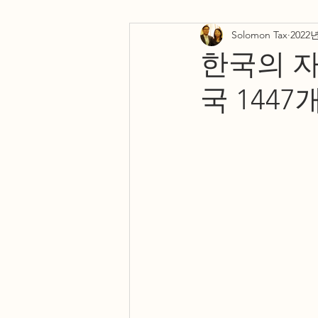
Solomon Tax
2022
Testimonials
Resources
한국의 자
국 1447