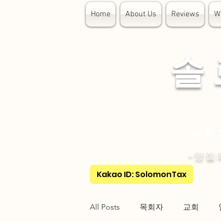
Home
About Us
Reviews
W
​솔
미주 
-양질
Kakao ID: SolomonTax
All Posts
목회자
교회