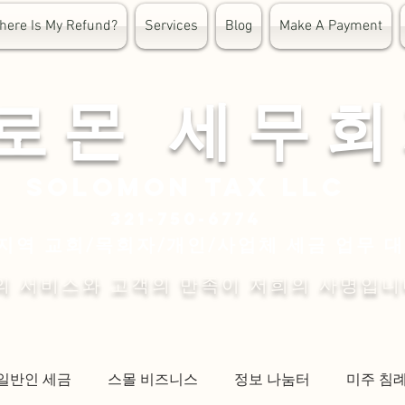
here Is My Refund?
Services
Blog
Make A Payment
 로 몬 세 무 회
Solomon
tax LLC
321-750-6774
지역 교회/목회자/개인/사업체 세금 업무 
의 서비스와 고객의 만족이 저희의 사명입니
일반인 세금
스몰 비즈니스
정보 나눔터
미주 침