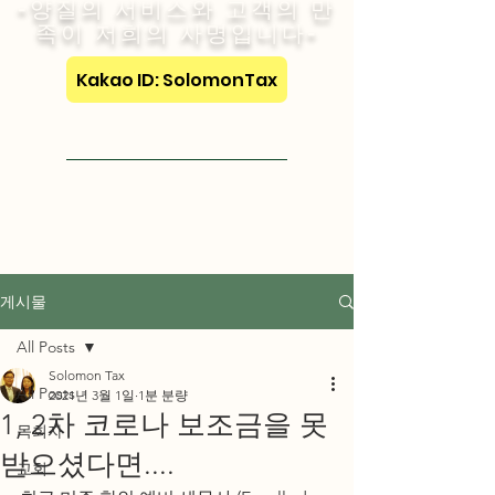
-양질의 서비스와 고객의 만
족이 저희의 사명입니다-
Kakao ID: SolomonTax
Visit English Site
게시물
All Posts
Solomon Tax
All Posts
2021년 3월 1일
1분 분량
1, 2차 코로나 보조금을 못
목회자
받으셨다면....
교회