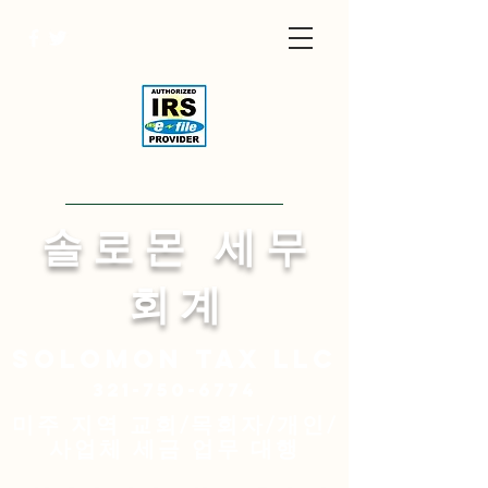
Visit English Site
​솔 로 몬 세 무
회 계
Solomon
tax LLC
321-750-6774
미주 지역 교회/목회자/개인/
사업체 세금 업무 대행