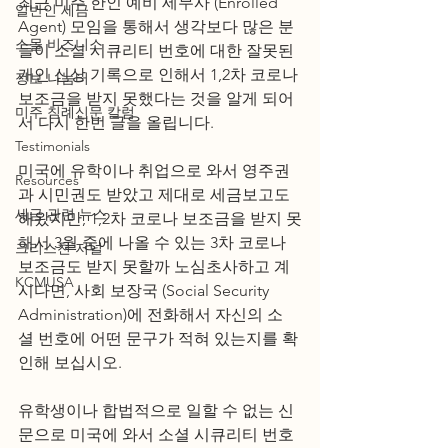
최근 미주 한인 예비 세무사 (Enrolled 
일반인 세금
Agent) 모임을 통해서 생각보다 많은 분
스몰 비즈니스
들이 소셜 시큐리티 번호에 대한 잘못된 
개인 신상 기록으로 인해서 1,2차 코로나 
정보 나눔터
보조금을 받지 못했다는 것을 알게 되어
미주 침례신문 칼럼
서 다시 한번 글을 올립니다. 
Testimonials
미국에 유학이나 취업으로 와서 영주권
Resources
과 시민권도 받았고 제대로 세금보고도 
세금 관련 뉴스
해왔지만, 1,2차 코로나 보조금을 받지 못
해서 3월 중에 나올 수 있는 3차 코로나 
크리스천 저널
보조금도 받지 못할까 노심초사하고 계
KCMUSA
시다면, 사회 보장국 (Social Security 
Administration)에 전화해서 자신의 소
셜 번호에 어떤 문구가 적혀 있는지를 확
인해 보십시오. 
유학생이나 합법적으로 일할 수 없는 신
문으로 미국에 와서 소셜 시큐리티 번호