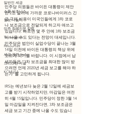
일반인 세금
민주당 의원들은 바이든 대통령이 제안
스몰 비즈니스
한 2조 달러에 가까운 코로나바이러스 긴
급 구제 비용이 미국인들에게 3차 코로
정보 나눔터
나 보조금으로 전달되게 하고자 애쓰고 
미주 침례신문 칼럼
있습니다. 빠르면 몇 주 안에 3차 보조금
Testimonials
이 나올 수도 있다는 전망이 대세입니다. 
민주당은 법안이 실업수당이 끝나는 3월 
Resources
14일 이전에 바이든 대통령의 책상 위에 
세금 관련 뉴스
오르게 되기를 바랍니다. 이 시점에서 납
세자들은 “3차 보조금을 최대한 많이 받
크리스천 저널
으려면 언제 2020년 세금 보고를 해야 하
KCMUSA
는가”를 고민하게 됩니다.
IRS는 예년보다 늦은 2월 12일에 세금보
고를 받기 시작하였지만, 마감일은 여전
히 4월 15일입니다. 민주당이 정한 3월 14
일 마감일을 지켜진다면, 3차 보조금은 
세금 보고 기간 중에 나올 수도 있습니