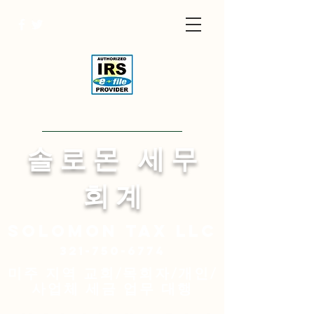
Visit English Site
​솔 로 몬 세 무
회 계
Solomon
tax LLC
321-750-6774
미주 지역 교회/목회자/개인/
사업체 세금 업무 대행