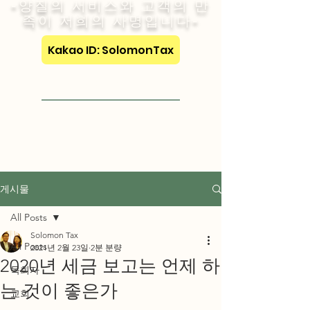
-양질의 서비스와 고객의 만
족이 저희의 사명입니다-
Kakao ID: SolomonTax
Visit English Site
게시물
All Posts
Solomon Tax
All Posts
2021년 2월 23일
2분 분량
2020년 세금 보고는 언제 하
목회자
는 것이 좋은가
교회