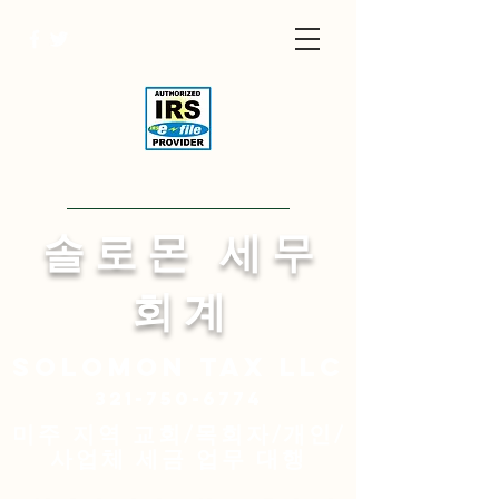
Visit English Site
​솔 로 몬 세 무
회 계
Solomon
tax LLC
321-750-6774
미주 지역 교회/목회자/개인/
사업체 세금 업무 대행