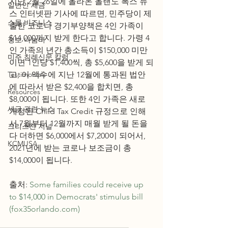
지난 2월 26일에 올라온 올랜도 폭스 뉴
일반인 세금
스 인터넷판 기사에 따르면, 민주당이 제
스몰 비즈니스
출한 코로나 경기부양책은 4인 가족이 
$14,000까지 받게 한다고 합니다. 가령 4
정보 나눔터
인 가족의 년간 총소득이 $150,000 미만
미주 침례신문 칼럼
이면 1인당 $1,400씩, 총 $5,600을 받게 되
Testimonials
고, 이 액수에 지난 12월에 통과된 법안
에 따라서 받은 $2,400을 합치면, 총 
Resources
$8,000이 됩니다. 또한 4인 가족은 새로 
세금 관련 뉴스
개정된 Child Tax Credit 규정으로 인해
서 7월부터 12월까지 매월 받게 될 돈을 
크리스천 저널
다 더하면 $6,000에서 $7,200이 되어서, 
KCMUSA
2021년에 받는 코로나 보조금이 총 
$14,000이 됩니다. 
출처: 
Some families could receive up 
to $14,000 in Democrats' stimulus bill 
(fox35orlando.com)