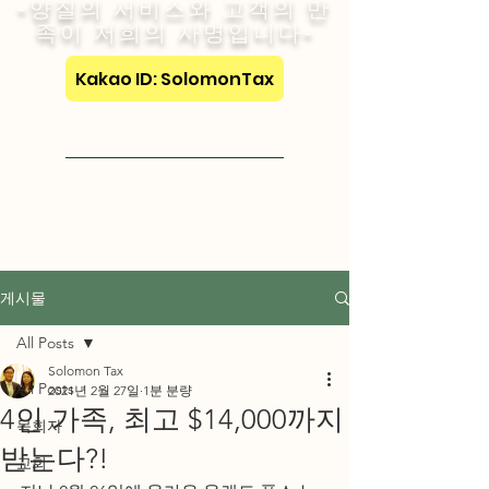
-양질의 서비스와 고객의 만
족이 저희의 사명입니다-
Kakao ID: SolomonTax
Visit English Site
게시물
All Posts
Solomon Tax
All Posts
2021년 2월 27일
1분 분량
4인 가족, 최고 $14,000까지
목회자
받는다?!
교회