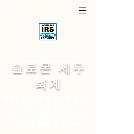
Visit English Site
​솔 로 몬 세 무
회 계
Solomon
tax LLC
321-750-6774
미주 지역 교회/목회자/개인/
사업체 세금 업무 대행