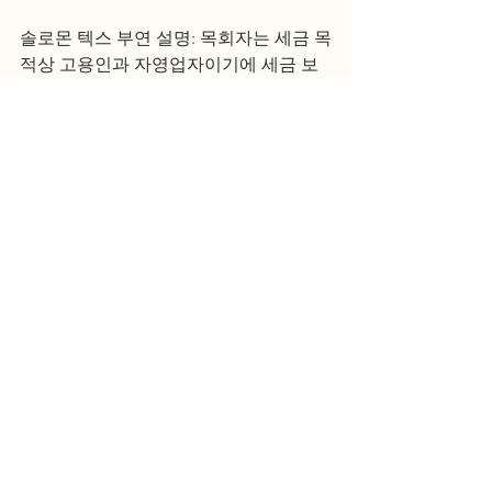
솔로몬 텍스 부연 설명: 목회자는 세금 목
적상 고용인과 자영업자이기에 세금 보
고가 일반인보다 까다롭습니다. 목회자 
세금 보고를 어떻게 해야 할지를 정확하
게 모른다면, 목회자 전문 세무사나 회계
사의 도움을 받으시기를 추천합니다. 
목회자 전문 세무사
IRS 무료 세금 보고
IRS Free Tax File
목회자
교회
일반인 세금