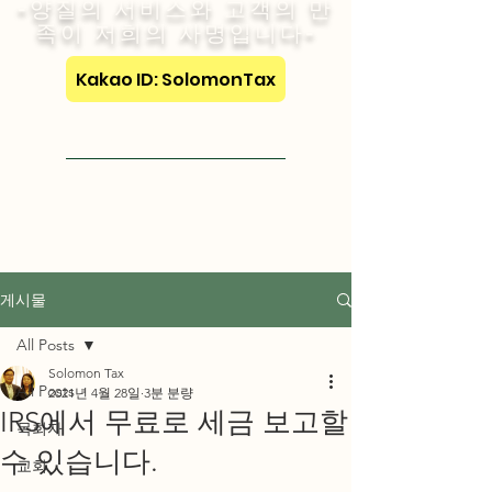
-양질의 서비스와 고객의 만
족이 저희의 사명입니다-
Kakao ID: SolomonTax
Visit English Site
게시물
All Posts
Solomon Tax
All Posts
2021년 4월 28일
3분 분량
IRS에서 무료로 세금 보고할
목회자
수 있습니다.
교회