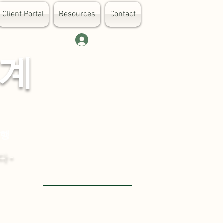
Client Portal
Resources
Contact
로그인
 계
대행
다-
Visit English Site