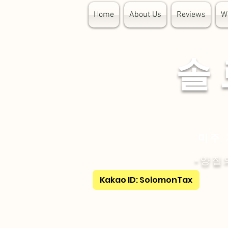
Home
About Us
Reviews
W
​솔
미주 
-양질
Kakao ID: SolomonTax