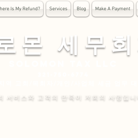
here Is My Refund?
Services
Blog
Make A Payment
 로 몬 세 무 회
Solomon
tax LLC
321-750-6774
지역 교회/목회자/개인/사업체 세금 업무 
의 서비스와 고객의 만족이 저희의 사명입니