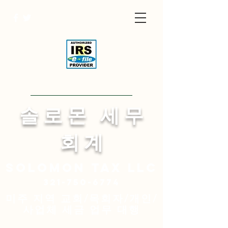
Visit English Site
​솔 로 몬 세 무
회 계
Solomon
tax LLC
321-750-6774
미주 지역 교회/목회자/개인/
사업체 세금 업무 대행