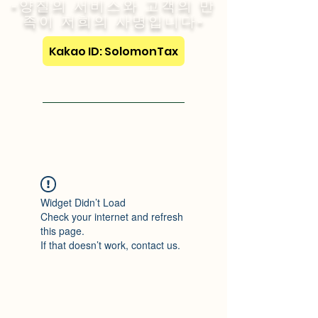
-양질의 서비스와 고객의 만
족이 저희의 사명입니다-
Kakao ID: SolomonTax
Visit English Site
Widget Didn’t Load
Check your internet and refresh
this page.
If that doesn’t work, contact us.