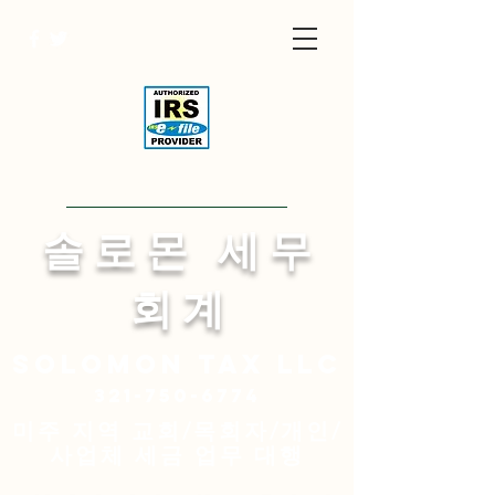
Visit English Site
​솔 로 몬 세 무
회 계
Solomon
tax LLC
321-750-6774
미주 지역 교회/목회자/개인/
사업체 세금 업무 대행