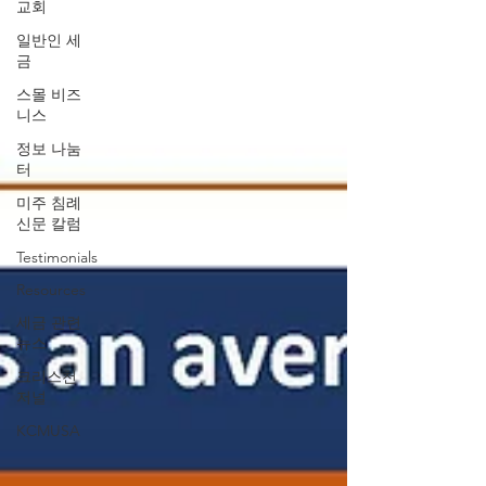
교회
일반인 세
금
스몰 비즈
니스
정보 나눔
터
미주 침례
신문 칼럼
Testimonials
Resources
세금 관련
뉴스
크리스천
저널
KCMUSA