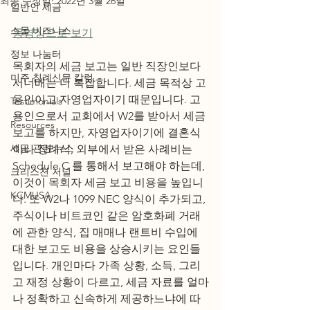
최종 수정일:
2022년 3월 26일
일반인 세금
스몰 비즈니스
동영상으로 보기
정보 나눔터
목회자의 세금 보고는 일반 직장인보다 
미주 침례신문 칼럼
서너배는 더 복잡합니다. 세금 목적상 고
용인이고 자영업자이기 때문입니다. 고
Testimonials
용인으로서 교회에서 W2를 받아서 세금 
Resources
보고를 하지만, 자영업자이기에 결혼식
세금 관련 뉴스
이나 장례식, 외부에서 받은 사례비는 
Schedule C 를 통해서 보고해야 하는데, 
크리스천 저널
이것이 목회자 세금 보고 비용을 높입니
KCMUSA
다. 또 W2나 1099 NEC 양식이 추가되고, 
주식이나 비트코인 같은 암호화폐 거래
에 관한 양식, 집 매매나 랜트비 수입에 
대한 보고도 비용을 상승시키는 요인들
입니다. 개인마다 가족 상황, 소득, 그리
고 재정 상황이 다르고, 세금 자료를 얼마
나 정확하고 신속하게 제공하느냐에 따