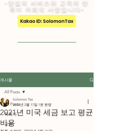
-양질의 서비스와 고객의 만
족이 저희의 사명입니다-
Kakao ID: SolomonTax
Visit English Site
게시물
All Posts
Solomon Tax
All Posts
2022년 2월 17일
1분 분량
2021년 미국 세금 보고 평균
목회자
비용
교회