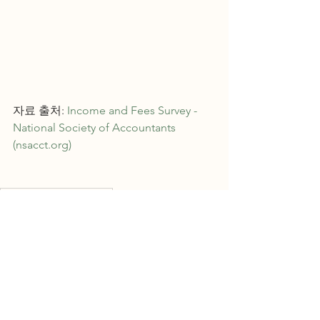
자료 출처: 
Income and Fees Survey - 
National Society of Accountants 
(nsacct.org)
2021 평균 세금 보고 비용
2021 Average Tax Preparation Fee
Federal Income Tax Fee
미국 세금 보고 비용
목회자
교회
일반인 세금