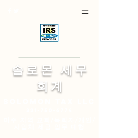
Visit English Site
​솔 로 몬 세 무
회 계
Solomon
tax LLC
321-750-6774
미주 지역 교회/목회자/개인/
사업체 세금 업무 대행