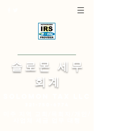
Visit English Site
​솔 로 몬 세 무
회 계
Solomon
tax LLC
321-750-6774
미주 지역 교회/목회자/개인/
사업체 세금 업무 대행