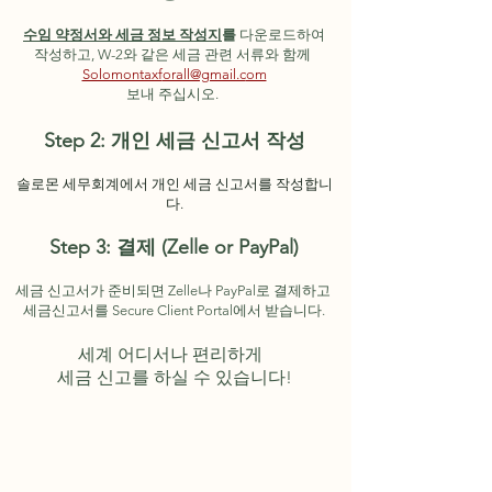
수임 약정서와
세금 정보 작성지
를
다
운로드하여
작성하고,
W-
2와 같은
세금 관련
서
류와 함께
Solomontaxf
orall@gmail.c
om
보
내 주십시오
.
​Step 2
: 개
인 세
금 신고서 작성
솔로몬 세무회계에서 개인 세금
신
고서를 작
성합
니
다.
Step 3:
결제 (Z
elle or
PayP
al)
세금 신
고서가 준비되면 Zell
e나 PayPal
로
결제
하고
세금신고서를 Secure Client Portal에서 받
습니다.
세계 어디서나 편리하게
세금 신고를 하실 수 있습니다!
1.
1.