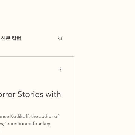
례신문 칼럼
ror Stories with
ce Kotlikoff, the author of
ies," mentioned four key
.