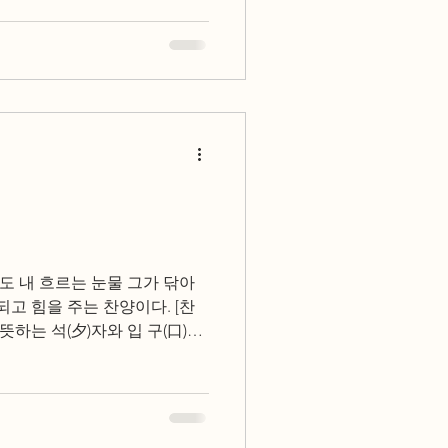
각도 내 흐르는 눈물 그가 닦아
되고 힘을 주는 찬양이다. [찬
뜻하는 석(夕)자와 입 구(口)자
 보고 누가 누구인지 구분할