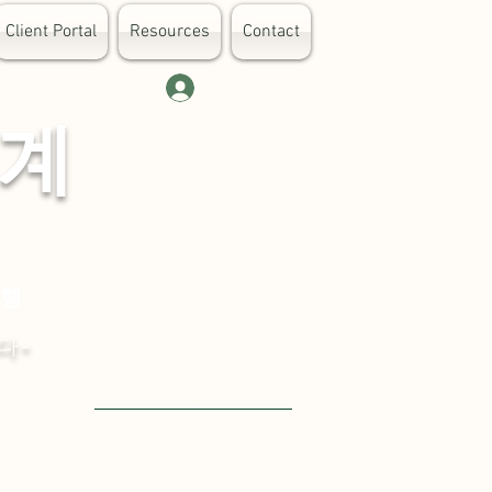
Client Portal
Resources
Contact
로그인
 계
대행
다-
Visit English Site