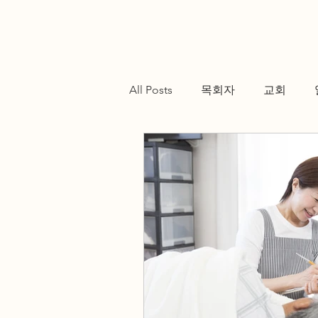
All Posts
목회자
교회
Testimonials
Resources