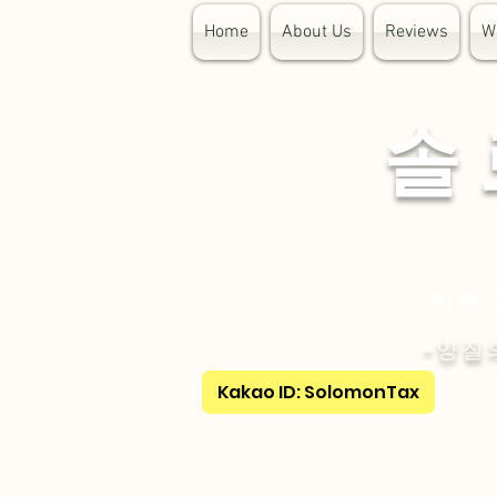
Home
About Us
Reviews
W
​솔
미주 
-양질
Kakao ID: SolomonTax