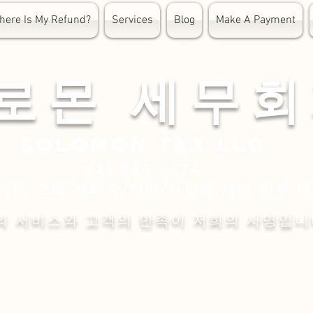
here Is My Refund?
Services
Blog
Make A Payment
 로 몬 세 무 회
Solomon
tax LLC
321-750-6774
지역 교회/목회자/개인/사업체 세금 업무 
의 서비스와 고객의 만족이 저희의 사명입니