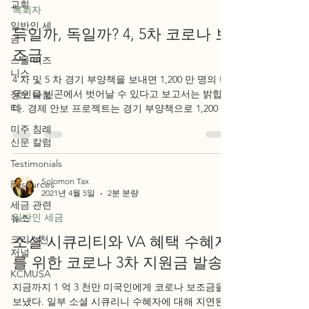
교회
목회자
일반인 세
득일까, 독일까? 4, 5차 코로나 보
금
조금
스몰 비즈
니스
4 차 및 5 차 경기 부양책을 보내면 1,200 만 명의 미
국인을 빈곤에서 벗어날 수 있다고 보고서는 밝힙니
정보 나눔
터
다. 경제 안보 프로젝트는 경기 부양책으로 1,200 만
명의 미국인을 빈곤에서 벗어날 수 있다고 말했다.
미주 침례
보고서는 더 많은 부양책이...
신문 칼럼
Testimonials
Solomon Tax
Resources
2021년 4월 5일
2분 분량
세금 관련
일반인 세금
뉴스
소셜 시큐리티와 VA 혜택 수혜자
크리스천
저널
를 위한 코로나 3차 지원금 발송
KCMUSA
지금까지 1 억 3 천만 미국인에게 코로나 보조금을
보냈다. 일부 소셜 시큐리니 수혜자에 대해 지연된