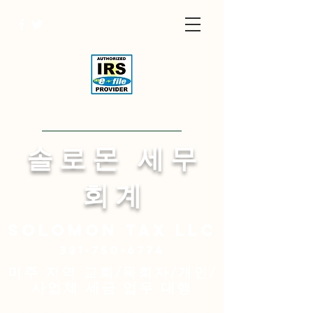
Visit English Site
​솔 로 몬 세 무
회 계
Solomon
tax LLC
321-750-6774
미주 지역 교회/목회자/개인/
사업체 세금 업무 대행