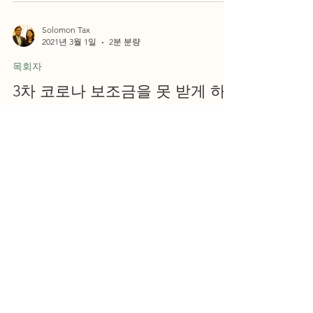
Solomon Tax
2021년 3월 1일
2분 분량
목회자
3차 코로나 보조금을 못 받게 하
는 네가지 이유
1. 거주지 변경 2020년 세금 보고를 아직 하지 않았
는데, 이사를 했다면 IRS가 가지고 있는 유일한 당신
의 주소는 2019년도 세금보고이다. 만약에 2019년
세금 보고시에 계좌이체 (Direct deposit)를 통해서
은행으로 직접...
Solomon Tax
2021년 3월 1일
1분 분량
목회자
1, 2차 코로나 보조금을 못 받으