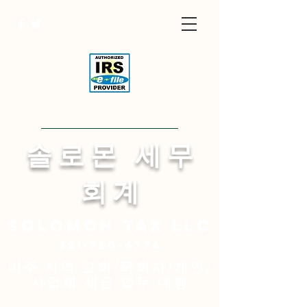
Visit English Site
​솔 로 몬 세 무
회 계
Solomon
tax LLC
321-750-6774
미주 지역 교회/목회자/개인/
사업체 세금 업무 대행