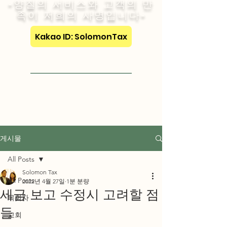
-양질의 서비스와 고객의 만
족이 저희의 사명입니다-
Kakao ID: SolomonTax
Visit English Site
게시물
All Posts
Solomon Tax
All Posts
2022년 4월 27일
1분 분량
세금 보고 수정시 고려할 점
목회자
들
교회