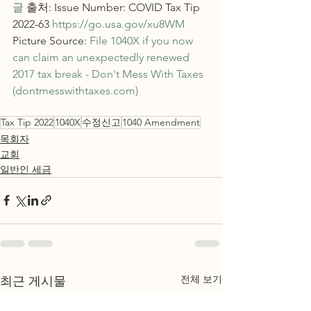
글
 출처: Issue Number: COVID Tax Tip 
2022-63 
https://go.usa.gov/xu8WM
Picture Source: 
File 1040X if you now 
can claim an unexpectedly renewed 
2017 tax break - Don't Mess With Taxes 
(dontmesswithtaxes.com)
Tax Tip 2022
1040X
수정신고
1040 Amendment
목회자
교회
일반인 세금
전체 보기
최근 게시물