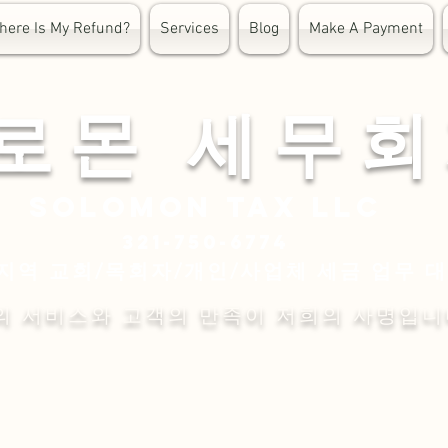
here Is My Refund?
Services
Blog
Make A Payment
 로 몬 세 무 회
Solomon
tax LLC
321-750-6774
지역 교회/목회자/개인/사업체 세금 업무 
의 서비스와 고객의 만족이 저희의 사명입니