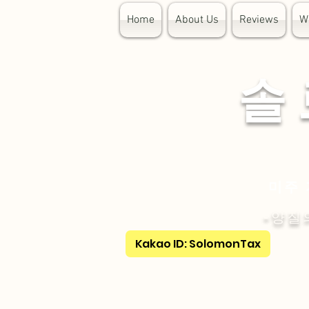
Home
About Us
Reviews
W
​솔
미주 
-양질
Kakao ID: SolomonTax