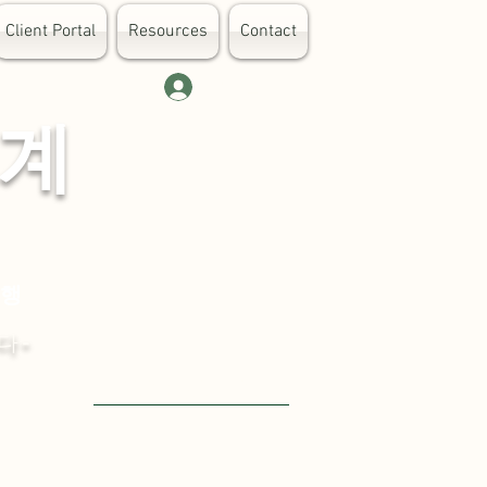
Client Portal
Resources
Contact
로그인
 계
대행
다-
Visit English Site