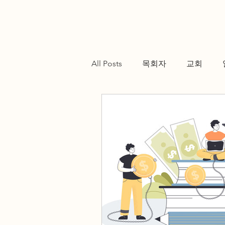
All Posts
목회자
교회
Testimonials
Resources