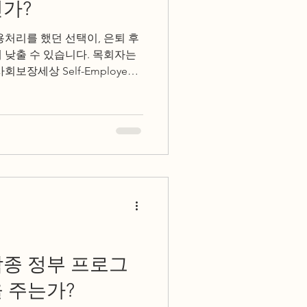
인가?
용처리를 했던 선택이, 은퇴 후
 수 있습니다. 목회자는
회보장세상 Self-Employed
기 때문에 세금보고 방식이 곧
00~$200의 수임료를 아끼는 선
0 이상의 연금 차이를 만들 수 있
 절세 전략이 미래의 연금 수
 확인해 보십시오.
각종 정부 프로그
 주는가?