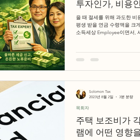
투자인가, 비용
을 때 절세를 위해 과도한 비
평생 받을 연금 수령액을 크게 낮출
소득세상 Employee이면서, 사
라는 이중 과세 구조를 가지
은퇴 준비가 됩니다. 매년 $1
택이, 은퇴 후 매년 $10,00
습니다. 세금보고 비용은 단순한 지출이 아니라, 든든한 노
후를 위한 투자입니다. 지금의
령액에 어떤 영향을 미치는지
Solomon Tax
2023년 8월 2일
3분 분량
목회자
주택 보조비가 
램에 어떤 영향을